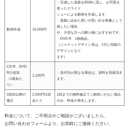
・完成した楽曲をBGMに流し、お写真を
使ったスライド
ショーによる動画を作成します。
・楽曲に込めた想いや思い出を映像として
残したい場合
動画作成
16,000円
や、大切な方への贈り物におすすめです。
・DVD-R 1枚納品。
（ジャケットデザイン等は、CDと同様の
デザインとなり
ます）
CD-R、DVD-
Rの追加
・送付先が異なる場合は、送料を別途頂き
1,100円
（1枚あた
ます。
り）
3回目以降の
2,000円/1回
2回までの無料修正でご納得いかない場合
修正
あたり
のみ、料金が発生します。
料金について、ご不明点やご相談がございましたら、
お問い合わせフォームより、お気軽にご連絡ください。