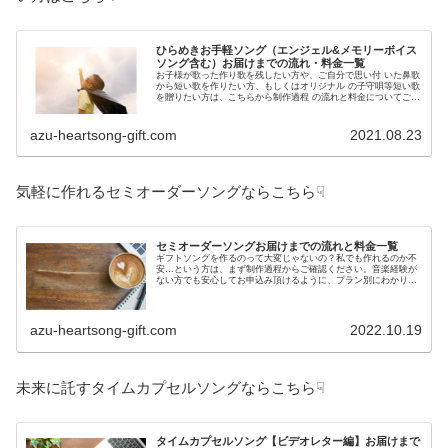
ひらめきお手軽ソング（エンジェル&メモリーボイス
ソング含む）お届けまでの流れ・料金一覧
お子様が歌った作り歌を残したい方や、ご自分で思い付 いた鼻歌
から短い歌を作りたい方、もしくはオリジナル の子守唄等短い歌
を贈りたい方は、こちらから制作過程 の流れと料金についてご確
認ください。初めての方でも 気軽にご注文頂ける料金設定です。
azu-heartsong-gift.com
2021.08.23
気軽に作れるセミオーダーソングならこちら☟
セミオーダーソングお届けまでの流れと料金一覧
ギフトソングを作るのって大変じゃないの？私でも作れるのか不
安…という方は、まず制作過程からご確認ください。音楽経験が
ない方でも安心してお申込み頂けるように、プラン別にわかりや
すくご説明しています。プランごとの料金もこちらでご確認頂け
ます。
azu-heartsong-gift.com
2022.10.19
未来に託すタイムカプセルソングならこちら☟
タイムカプセルソング【ビデオレター編】お届けまで