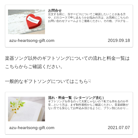
お問合せ
注文する前に、当サービスについてご確認したいことがある方
や、どのコースで申し込もうかお悩みの方は、お気軽にこちらの
お問い合わせフォームよりご連絡ください。その他、ブログを読
んでの感想もお待ちしております。
azu-heartsong-gift.com
2019.09.18
楽器ソング以外のギフトソングについての流れと料金一覧は
こちらからご確認ください。
一般的なギフトソングについてはこちら☟
流れ・料金一覧（レターソング含む）
ギフトソングを作るのって大変じゃないの？私でも作れるのか不
安…という方は、まず制作過程からご確認ください。音楽経験が
ない方でも安心してお申込み頂けるように、プラン別にわかりや
すくご説明しています。プランごとの料金もこちらでご確認頂け
ます。
azu-heartsong-gift.com
2021.07.07