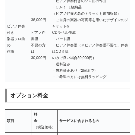
・ピアノ伴奏付きのソロ曲の作曲
・CD-R 1枚納品
（ピアノ伴奏のみのトラックも追加収録）
38,000円
・ご自身の楽器の写真等を用いたデザインのジ
ピアノ伴奏
ャケット&
付き
ピアノ伴
CDラベル作成
楽器ソロ曲
奏譜
・パート譜
の
不要の方
・ピアノ伴奏譜（※ピアノ伴奏譜不要で、伴奏
作曲
は
はCD音源
30,000円
のみで良い場合30,000円）
・送料込み
・無料修正あり（2回まで）
・ご希望の方には無料ラッピング
オプション料金
料
項目
金
サービスに含まれるもの
（税込価格）