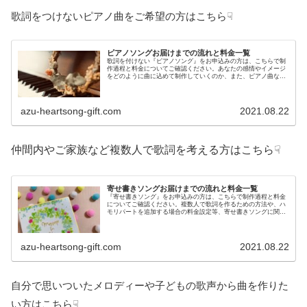
歌詞をつけないピアノ曲をご希望の方はこちら☟
ピアノソングお届けまでの流れと料金一覧
歌詞を付けない『ピアノソング』をお申込みの方は、こちらで制
作過程と料金についてご確認ください。あなたの感情やイメージ
をどのように曲に込めて制作していくのか、また、ピアノ曲なら
ではのオプションコースについてもご提案します。
azu-heartsong-gift.com
2021.08.22
仲間内やご家族など複数人で歌詞を考える方はこちら☟
寄せ書きソングお届けまでの流れと料金一覧
『寄せ書きソング』をお申込みの方は、こちらで制作過程と料金
についてご確認ください。複数人で歌詞を作るための方法や、ハ
モリパートを追加する場合の料金設定等、寄せ書きソングに関す
る疑問を解決するためのページです。
azu-heartsong-gift.com
2021.08.22
自分で思いついたメロディーや子どもの歌声から曲を作りた
い方はこちら☟