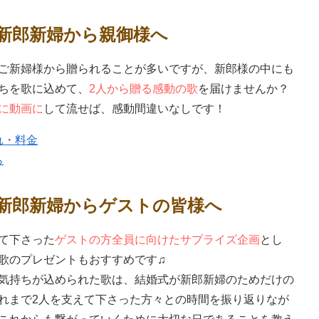
新郎新婦から親御様へ
ご新婦様から贈られることが多いですが、新郎様の中にも
ちを歌に込めて、
2人から贈る感動の歌
を届けませんか？
に動画に
して流せば、感動間違いなしです！
れ・料金
ら
新郎新婦からゲストの皆様へ
て下さった
ゲストの方全員に向けたサプライズ企画
とし
歌のプレゼントもおすすめです♫
気持ちが込められた歌は、結婚式が新郎新婦のためだけの
れまで2人を支えて下さった方々との時間を振り返りなが