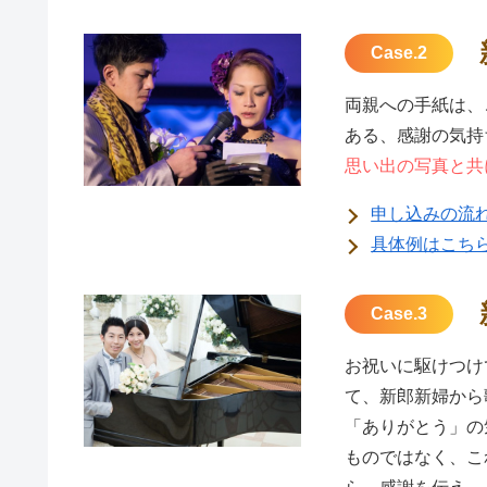
Case.2
両親への手紙は、
ある、感謝の気持
思い出の写真と共
申し込みの流
具体例はこち
Case.3
お祝いに駆けつけ
て、新郎新婦から
「ありがとう」の
ものではなく、こ