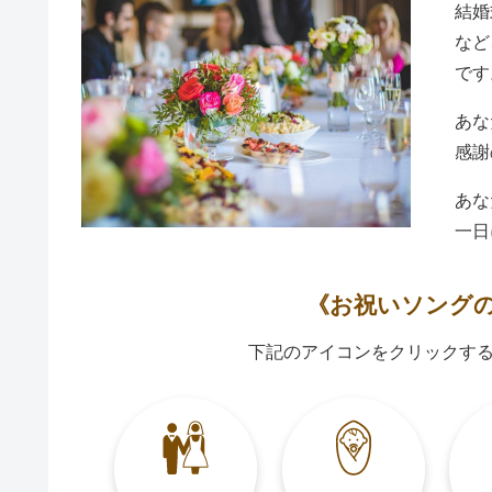
結婚
など
です
あな
感謝
あな
一日
《お祝いソング
下記のアイコンをクリックす