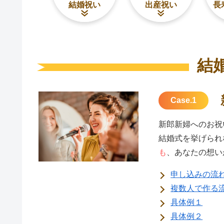
結婚祝い
出産祝い
長
結
Case.1
新郎新婦へのお祝
結婚式を挙げられ
も
、あなたの想い
申し込みの流
複数人で作る
具体例１
具体例２