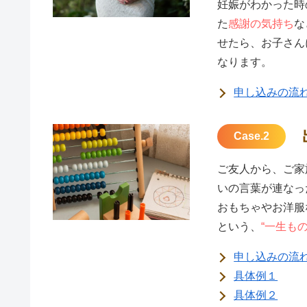
妊娠がわかった時
た
感謝の気持ち
な
せたら、お子さん
なります。
申し込みの流
Case.2
ご友人から、ご家
いの言葉が連なっ
おもちゃやお洋服
という、
“一生も
申し込みの流
具体例１
具体例２