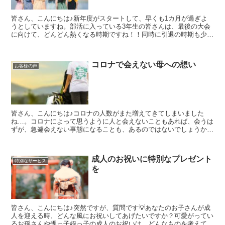
皆さん、こんにちは♪新年度がスタートして、早くも1カ月が過ぎよ
うとしていますね。部活に入っている3年生の皆さんは、最後の大会
に向けて、どんどん熱くなる時期ですね！！同時に引退の時期も少し
ずつ近づいていきますね😢今日は、部活の引退式に向けて記...
コロナで会えない母への想い
お客様の声
皆さん、こんにちは♪コロナの人数がまた増えてきてしまいました
ね…。コロナによって思うように人と会えないこともあれば、会うは
ずが、急遽会えない事態になることも、あるのではないでしょうか。
今日は、そんなコロナ禍の中で病院に入られているお母様への...
成人のお祝いに特別なプレゼント
特別なサービス
を
皆さん、こんにちは♪突然ですが、質問です💡あなたのお子さんが成
人を迎える時、どんな風にお祝いしてあげたいですか？可愛がってい
るお孫さんや甥っ子姪っ子の成人のお祝いは、どんなものを考えてい