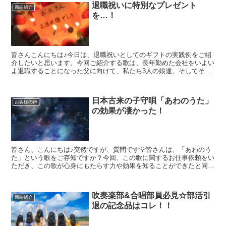
退職祝いに特別なプレゼント
新曲紹介
を…！
皆さんこんにちは♪今日は、退職祝いとしてのギフトの実践例をご紹
介したいと思います。今回ご紹介する歌は、長年勤めた会社をいよい
よ退職することになった父に向けて、私たち3人の娘達、そしてそれ
ぞれの旦那さんを巻き込んでの家族全員からのプレゼントで...
日本古来の子守唄「あわのうた」
お客様の声
の効果が凄かった！
皆さん、こんにちは♪突然ですが、質問です💡皆さんは、「あわのう
た」という歌をご存知ですか？今回、この歌に関するお仕事依頼をい
ただき、この歌が心身にもたらす力や効果を知ることができたと同時
に、「あ～、日本人で良かったなぁ」そんな風に改めて実感...
吹奏楽部&合唱部員必見☆部活引
新曲紹介
退の記念品はコレ！！