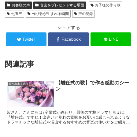
お客様の声
音楽をプレゼントする場面
お子様の作り歌
七五三
作り歌が生まれる瞬間
声の記録
シェアする
Twitter
Facebook
LINE
関連記事
【離任式の歌】で作る感動のシー
歌が出来る過程
ン
皆さん、こんにちは♪卒業式が終わり、最後の学校ドラマと言えば、
『離任式』ですね！出逢いと別れの意味をお互いに感じられるような
ドラマチックな離任式を演出するおすすめの音楽の使い方をご紹介し
ます(=ﾟωﾟ)ﾉ離任式直前でも準備が可能なものから来...