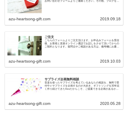
お問い合わせフォームよりご連絡ください。その他、ブログを読
んでの感想もお待ちしております。
azu-heartsong-gift.com
2019.09.18
ご注文
こちらのフォームよりご注文頂けます。お申込みフォームを受信
後、お客様と直接オンライン通話でお話しをさせて頂いてからの
ご契約となります。疑問点やご相談がある方は、備考欄にお書き
頂ければお答え致しますので、ご納得の上でご検討頂けます。
azu-heartsong-gift.com
2019.10.03
サプライズ企画無料相談
音楽を使ったサプライズを考えているあなたの相談を、無料で受
付中♬サプライズを企画するのが大好き、ギフトソングを30年近
く作り続けてきたAzuだからこそ、ご提案できる企画があるかも
しれません。お気軽に、こちらのフォームよりご相談ください。
azu-heartsong-gift.com
2020.05.28