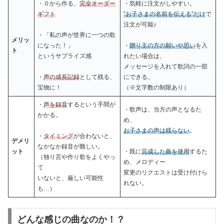
・０から作る、
完全オーダー
・気軽に注文がしやすい。
ギフト
‟お子さまの名前を伝える”だけ
で
注文が可能♪
・「私の声が世界に一つの歌
メリッ
になった！」
・
贈り主の方の願いや思い
を入
ト
というサプライズ感
れたい場合は、
メッセージを入れて歌詞の一部
・
声の成長記録
として残る、
にできる。
宝物に！
（※文字数の制限あり）
・
声を録音
するという手間が
・歌声は、当方の声となるた
かかる。
め、
お子さまの声は残らない
。
・
タイミング
が合わないと、
デメリ
なかなか録音が難しい。
ット
・既に
完成した曲を使用
するた
（独り言や作り歌をよくやっ
め、メロディー
て
変更のリクエストは受け付けら
いないと、厳しい可能性
れない。
も…）
どんな感じの曲なのか！？