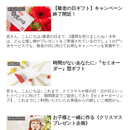
【敬老の日ギフト】キャンペーン
キャンペーン
終了間近！
皆さん、こんにちは♪敬老の日まで、2週間を切りましたね！今年
は、どんな催し物やプレゼントをご準備されているのでしょうか(^^♪
当サービスでも、敬老の日に向けてお得なキャンペーンを実施中で
す！敬老の日のプレゼントに限らず、キャンペーン中にお申...
時間がないあなたに♪『セミオー
お知らせ
ダー』型ギフト
皆さん、こんにちは♪ これまで、クリスマスや母の日・父の日といっ
たイベントに向けて、期間限定でご提供してきた【セミオーダーソン
グ】。これまでにご利用いただいたお客様からの嬉しいご感想から、
より多くの方に歌のプレゼントをご利用いただけたらとい...
お子様と一緒に作る《クリスマス
キャンペーン
プレゼント企画》