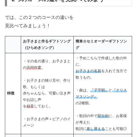
では、この２つのコースの違いを
見比べてみましょう！
お子さまと作るギフトソング
簡単☆セミオーダーギフトソン
（ひらめきソング）
グ
・予めこちらで作成した歌の中
・その名の通り、お子さまと
に、
の
共同作業
。
お子さまの名前
を入れて当方で
歌うもの。
・お子さまの独り言や、作り
歌、もしくは
・曲は、
『子守唄』
と
『クリス
特徴
赤ちゃんなら、可愛い泣き声
マスソング』
やお話し声
の2種類。
を
録音
しておく。
・歌詞の中で
部分的
に、お客様
・お子さまの声＋ピアノのイ
が考えた
メージ
歌詞に
差し替える
ことも可能◎