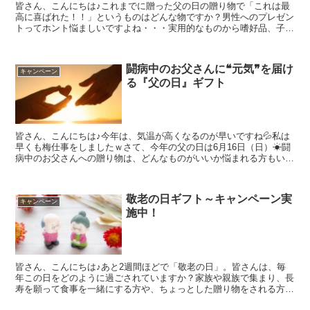
皆さん、こんにちは♪これまでに贈った父の日の贈り物で「これは最
高に喜ばれた！！」というものはどんな物ですか？男性へのプレゼン
トってホント悩ましいですよね・・・実用的なものから嗜好品、子ど
もの手作りの物など選択肢は色々とありますが、今回は我が...
闘病中のお父さんに❝元気❞を届け
キャンペーン
る『父の日』ギフト
皆さん、こんにちは♪今年は、気温が高くなるのが早いですね💦私は
早くも梅仕事をしましたｗさて、今年の父の日は6月16日（日）☀闘
病中のお父さんへの贈り物は、どんなものがいいか悩まれる方もいら
っしゃると思います。。食べられる物の制限があったり、...
敬老の日ギフト～キャンペーン実
キャンペーン
施中！
皆さん、こんにちは♪あと2週間ほどで「敬老の日」。皆さんは、毎
年この日をどのように過ごされていますか？家族や親族で集まり、長
寿を願って食事を一緒にする方や、ちょっとした贈り物をされる方も
いらっしゃるでしょうか(*´ω｀)？今は、なかなか集ま...