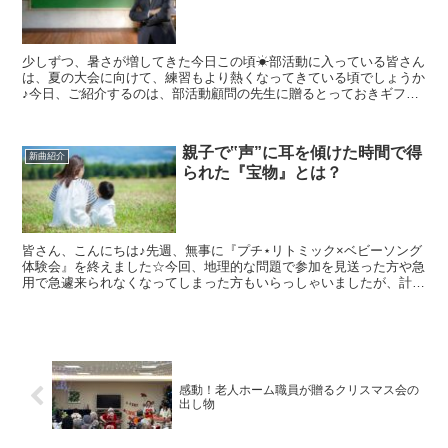
少しずつ、暑さが増してきた今日この頃☀部活動に入っている皆さん
は、夏の大会に向けて、練習もより熱くなってきている頃でしょうか
♪今日、ご紹介するのは、部活動顧問の先生に贈るとっておきギフト
☆彡引退式や卒業時のお別れ会などで感謝の気持ちを伝える...
親子で‟声”に耳を傾けた時間で得
新曲紹介
られた『宝物』とは？
皆さん、こんにちは♪先週、無事に『プチ⋆リトミック×ベビーソング
体験会』を終えました☆今回、地理的な問題で参加を見送った方や急
用で急遽来られなくなってしまった方もいらっしゃいましたが、計6
組のお母さんとお子様にご参加いただき、楽しく開催する...
感動！老人ホーム職員が贈るクリスマス会の
出し物