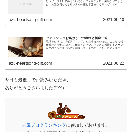
けれど、励ましてあげたいあなたの大切な人に、笑顔が戻るよう
に、お話を伺ってオリジナルの癒し音楽を作るサービスです。音
楽の力が、あなたの心の荷物をほんの少しでも軽くできますよう
に。
azu-heartsong-gift.com
2021.08.19
ピアノソングお届けまでの流れと料金一覧
歌詞を付けない『ピアノソング』をお申込みの方は、こちらで制
作過程と料金についてご確認ください。あなたの感情やイメージ
をどのように曲に込めて制作していくのか、また、ピアノ曲なら
ではのオプションコースについてもご提案します。
azu-heartsong-gift.com
2021.08.22
今日も最後までお読みいただき、
ありがとうございました(*^^*)
人気ブログランキング
に参加しております。