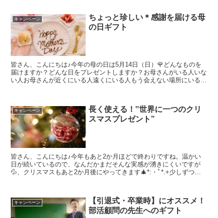
ちょっと珍しい＊感謝を届ける母
キャンペーン
の日ギフト
皆さん、こんにちは♪今年の母の日は5月14日（日）🌹どんなものを
届けますか？どんな日をプレゼントしますか？お母さんがいる人いな
い人お母さんが近くにいる人遠くにいる人もう会えない場所にいる人
会いたいけど会えなくなった人会いたくない人もう会わな...
長く使える！‟世界に一つのクリ
キャンペーン
スマスプレゼント”
皆さん、こんにちは♪今年もあと2か月ほどで終わりですね。温かい
日が続いているので、なんだかまだそんな実感が湧きにくいですが
💦、クリスマスもあと2か月後にやってきます🎄*:・ﾟ*.+少しずつプ
レゼントを準備し始める方もいらっしゃるのではないで...
【引退式・卒業時】にオススメ！
キャンペーン
部活顧問の先生へのギフト