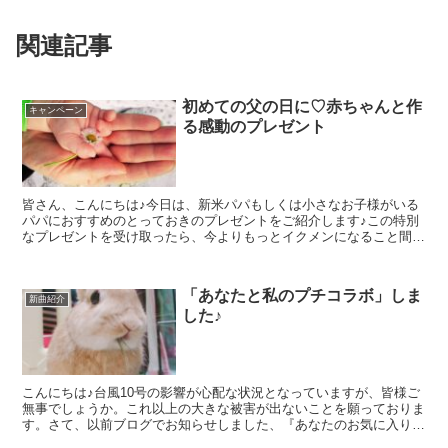
関連記事
初めての父の日に♡赤ちゃんと作
キャンペーン
る感動のプレゼント
皆さん、こんにちは♪今日は、新米パパもしくは小さなお子様がいる
パパにおすすめのとっておきのプレゼントをご紹介します♪この特別
なプレゼントを受け取ったら、今よりもっとイクメンになること間違
いなし！？？母の日に続き、お得なキャンペーンもご用意し...
「あなたと私のプチコラボ」しま
新曲紹介
した♪
こんにちは♪台風10号の影響が心配な状況となっていますが、皆様ご
無事でしょうか。これ以上の大きな被害が出ないことを願っておりま
す。さて、以前ブログでお知らせしました、『あなたのお気に入りの
画像に音楽を付けてみませんか？』という企画の第１弾と...