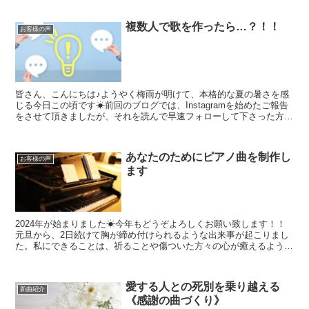
複数人で歌を作ったら…？！！
お客様の声
皆さん、こんにちは♪ようやく梅雨が明けて、本格的な夏の暑さを感
じる今日この頃です☀前回のブログでは、Instagramを始めたご報告
をさせて頂きましたが、それを読んで早速フォローして下さった方が
いらっしゃりと、とても嬉しかったです！最新の投...
あなたのためにピアノ曲を制作し
お客様の声
ます
2024年が始まりました☀今年もどうぞよろしくお願い致します！！
元旦から、2日続けて胸が締め付けられるような出来事が起こりまし
た。私にできることは、祈ることや傷ついた方々の心が癒えるような
音楽を作り届けることくらいしかできませんが、今年も、...
愛する人との死別を乗り越える
新曲紹介
《感謝の曲づくり》