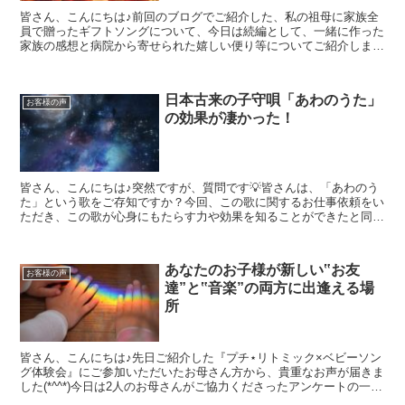
皆さん、こんにちは♪前回のブログでご紹介した、私の祖母に家族全
員で贈ったギフトソングについて、今日は続編として、一緒に作った
家族の感想と病院から寄せられた嬉しい便り等についてご紹介します
(*^-^*)まだこちらのブログをお読みでない方は、曲...
日本古来の子守唄「あわのうた」
お客様の声
の効果が凄かった！
皆さん、こんにちは♪突然ですが、質問です💡皆さんは、「あわのう
た」という歌をご存知ですか？今回、この歌に関するお仕事依頼をい
ただき、この歌が心身にもたらす力や効果を知ることができたと同時
に、「あ～、日本人で良かったなぁ」そんな風に改めて実感...
あなたのお子様が新しい‟お友
お客様の声
達”と‟音楽”の両方に出逢える場
所
皆さん、こんにちは♪先日ご紹介した『プチ⋆リトミック×ベビーソン
グ体験会』にご参加いただいたお母さん方から、貴重なお声が届きま
した(*^^*)今日は2人のお母さんがご協力くださったアンケートの一部
をご紹介します♫お2人のお母さんに共通してい...