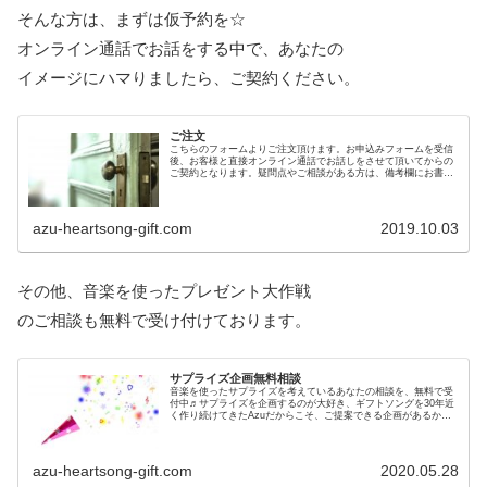
そんな方は、まずは仮予約を☆
オンライン通話でお話をする中で、あなたの
イメージにハマりましたら、ご契約ください。
ご注文
こちらのフォームよりご注文頂けます。お申込みフォームを受信
後、お客様と直接オンライン通話でお話しをさせて頂いてからの
ご契約となります。疑問点やご相談がある方は、備考欄にお書き
頂ければお答え致しますので、ご納得の上でご検討頂けます。
azu-heartsong-gift.com
2019.10.03
その他、音楽を使ったプレゼント大作戦
のご相談も無料で受け付けております。
サプライズ企画無料相談
音楽を使ったサプライズを考えているあなたの相談を、無料で受
付中♬サプライズを企画するのが大好き、ギフトソングを30年近
く作り続けてきたAzuだからこそ、ご提案できる企画があるかも
しれません。お気軽に、こちらのフォームよりご相談ください。
azu-heartsong-gift.com
2020.05.28